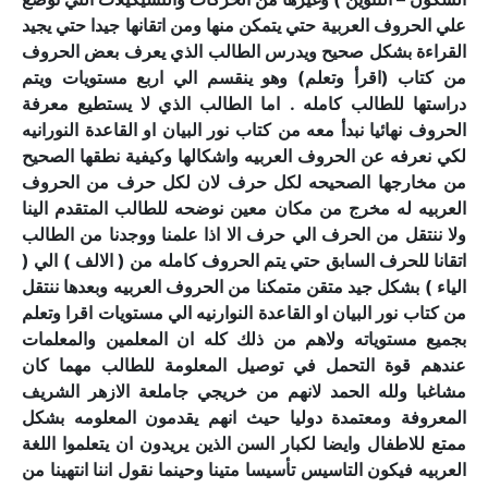
علي الحروف العربية حتي يتمكن منها ومن اتقانها جيدا حتي يجيد
القراءة بشكل صحيح ويدرس الطالب الذي يعرف بعض الحروف
من كتاب (اقرأ وتعلم) وهو ينقسم الي اربع مستويات ويتم
دراستها للطالب كامله .
اما الطالب الذي لا يستطيع معرفة
الحروف نهائيا نبدأ معه من كتاب نور البيان او القاعدة النورانيه
لكي نعرفه عن الحروف العربيه واشكالها وكيفية نطقها الصحيح
من مخارجها الصحيحه لكل حرف لان لكل حرف من الحروف
العربيه له مخرج من مكان معين نوضحه للطالب المتقدم الينا
ولا ننتقل من الحرف الي حرف الا اذا علمنا ووجدنا من الطالب
اتقانا للحرف السابق حتي يتم الحروف كامله من ( الالف ) الي (
الياء ) بشكل جيد متقن متمكنا من الحروف العربيه وبعدها ننتقل
من كتاب نور البيان او القاعدة النوارنيه الي مستويات اقرا وتعلم
بجميع مستوياته ولاهم من ذلك كله ان المعلمين والمعلمات
عندهم قوة التحمل في توصيل المعلومة للطالب مهما كان
مشاغبا ولله الحمد لانهم من خريجي جاملعة الازهر الشريف
المعروفة ومعتمدة دوليا حيث انهم يقدمون المعلومه بشكل
ممتع للاطفال وايضا لكبار السن الذين يريدون ان يتعلموا اللغة
العربيه فيكون التاسيس تأسيسا متينا وحينما نقول اننا انتهينا من