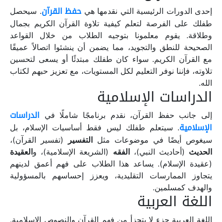
حفظ القرآن
إحدى الدورات الرئيسية التي نقدمها هي
. سيحصل
طفلك على الفرصة لتعلم كيفية تلاوة القرآن الكريم بجمال
وطلاقة. يقوم معلمونا بتوجيه الطلاب من خلال القواعد
الصحيحة للنطق والتجويد، مما يضمن أن ينشئوا اتصالاً عميقًا
مع القرآن الكريم. سواء كان طفلك مبتدئًا أو يسعى لتحسين
تلاوته، فإننا نوفر التعليم لكل المستويات، مع تعزيز حبهم لكتاب
الله.
الدراسات الإسلامية
الدراسات
إلى جانب حفظ القرآن، نقدم برنامجًا شاملًا في
الإسلامية
. سيتعلم طفلك ليس فقط أساسيات الإسلام، بل
سيغوص أيضًا في موضوعات مثل
التفسير
(تفسير القرآن)،
الحديث
(أحاديث النبي)،
الفقه
(الشريعة الإسلامية)، و
العقيدة
(عقيدة الإسلام). يساعد هذا الطلاب على فهم أعمق لدينهم
يتجاوز الممارسات التقليدية، ويعزز إحساسهم بالمسؤولية
والهدف كمسلمين.
اللغة العربية
اللغة العربية جزء لا يتجزأ من فهم القرآن والنصوص الإسلامية.