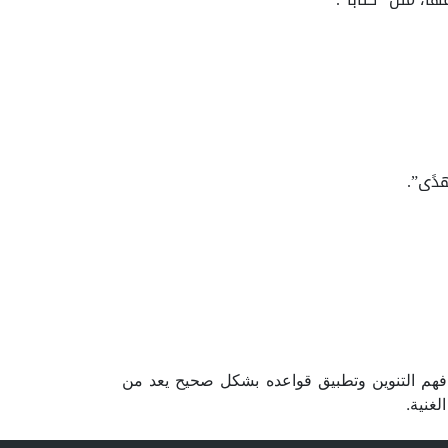
دًى”.
اء. فهم التنوين وتطبيق قواعده بشكل صحيح يعد من
لغنية.