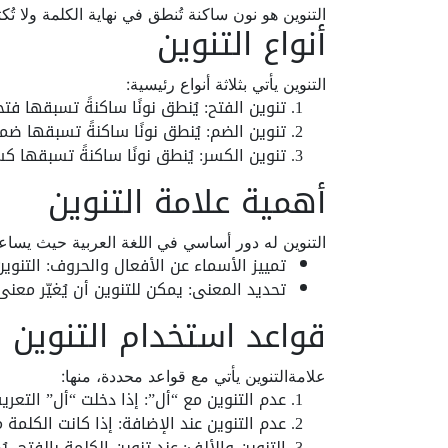
التنوين هو نون ساكنة تُنطق في نهاية الكلمة ولا تُك
أنواع التنوين
التنوين يأتي بثلاثة أنواع رئيسية:
تنوين الفتح: يُنطق نونًا ساكنةً تسبقها فت
تنوين الضم: يُنطق نونًا ساكنةً تسبقها ضم
تنوين الكسر: يُنطق نونًا ساكنةً تسبقها ك
أهمية علامة التنوين
التنوين له دور أساسي في اللغة العربية حيث يساع
تمييز الأسماء عن الأفعال والحروف: التنوين
تحديد المعنى: يمكن للتنوين أن يُغيّر معن
قواعد استخدام التنوين
علامةالتنوين يأتي مع قواعد محددة، منها:
عدم التنوين مع “أل”: إذا دخلت “أل” التعر
عدم التنوين عند الإضافة: إذا كانت الكلمة م
التنوين والألف: عند تنوين الكلمة بالفتح، 